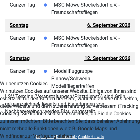
Ganzer Tag
MSG Möwe Stockelsdorf e.V. -
Freundschaftsfliegen
Sonntag
6. September 2026
Ganzer Tag
MSG Möwe Stockelsdorf e.V. -
Freundschaftsfliegen
Samstag
12. September 2026
Ganzer Tag
Modellfluggruppe
Pinnow/Schwerin -
Wir benutzen Cookies
Modellfliegertreffen
Wir nutzen Cookies auf unserer Website. Einige von ihnen sind
LSV Termine (Veranstaltungen/Platzdienst)) sind Grün
essenziell für den Betrieb der Seite, während andere uns helfen,
gekennzeichnet. Events und Einladungen von
diese Website und die Nutzererfahrung zu verbessern (Tracking
Nachbarvereinen werden Blau dargestellt.
Cookies). Sie können selbst entscheiden, ob Sie die Cookies
zulassen möchten. Bitte beachten Sie, dass bei einer Ablehnung
nicht mehr alle Funktionen wie z.B. Google Maps und
Windfinder zur Verfügung stehen.
Impressum
Datenschutz
Cookie-Hinweis