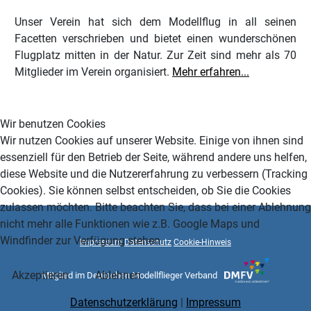
Unser Verein hat sich dem Modellflug in all seinen
Facetten verschrieben und bietet einen wunderschönen
Flugplatz mitten in der Natur. Zur Zeit sind mehr als 70
Mitglieder im Verein organisiert.
Mehr erfahren...
Wir benutzen Cookies
Wir nutzen Cookies auf unserer Website. Einige von ihnen sind
essenziell für den Betrieb der Seite, während andere uns helfen,
diese Website und die Nutzererfahrung zu verbessern (Tracking
Cookies). Sie können selbst entscheiden, ob Sie die Cookies
zulassen möchten. Bitte beachten Sie, dass bei einer Ablehnung
nicht mehr alle Funktionen wie z.B. Google Maps und
Windfinder zur Verfügung stehen.
Impressum
Datenschutz
Cookie-Hinweis
Akzeptieren
Ablehnen
Mitglied im Deutschen Modellflieger Verband
Datenschutzerklärung
|
Impressum