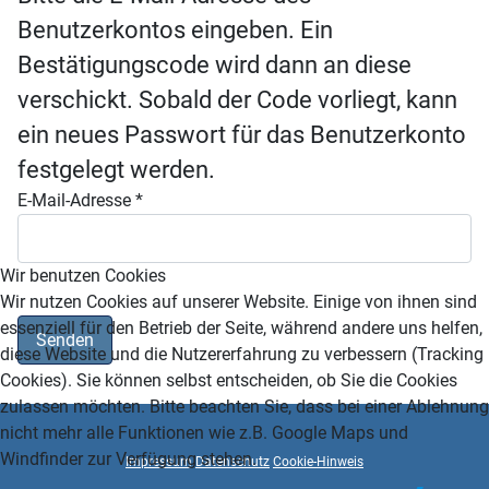
Benutzerkontos eingeben. Ein
Bestätigungscode wird dann an diese
verschickt. Sobald der Code vorliegt, kann
ein neues Passwort für das Benutzerkonto
festgelegt werden.
E-Mail-Adresse
*
Wir benutzen Cookies
Wir nutzen Cookies auf unserer Website. Einige von ihnen sind
essenziell für den Betrieb der Seite, während andere uns helfen,
Senden
diese Website und die Nutzererfahrung zu verbessern (Tracking
Cookies). Sie können selbst entscheiden, ob Sie die Cookies
zulassen möchten. Bitte beachten Sie, dass bei einer Ablehnung
nicht mehr alle Funktionen wie z.B. Google Maps und
Windfinder zur Verfügung stehen.
Impressum
Datenschutz
Cookie-Hinweis